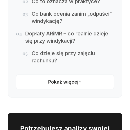
02
Co to oznacza w praktyce?
03
Co bank ocenia zanim „odpuści”
windykację?
04
Dopłaty ARiMR – co realnie dzieje
się przy windykacji?
05
Co dzieje się przy zajęciu
rachunku?
Pokaż więcej
Potrzebujesz analizy swojej