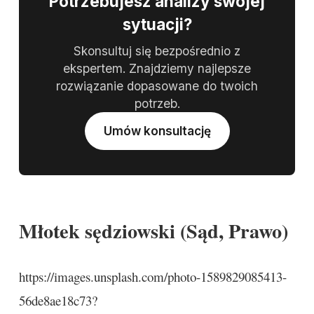
Potrzebujesz analizy swojej
sytuacji?
Skonsultuj się bezpośrednio z
ekspertem. Znajdziemy najlepsze
rozwiązanie dopasowane do twoich
potrzeb.
Umów konsultację
Młotek sędziowski (Sąd, Prawo)
https://images.unsplash.com/photo-1589829085413-
56de8ae18c73?