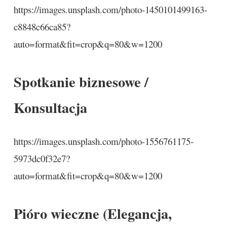
https://images.unsplash.com/photo-1450101499163-
c8848c66ca85?
auto=format&fit=crop&q=80&w=1200
Spotkanie biznesowe /
Konsultacja
https://images.unsplash.com/photo-1556761175-
5973dc0f32e7?
auto=format&fit=crop&q=80&w=1200
Pióro wieczne (Elegancja,