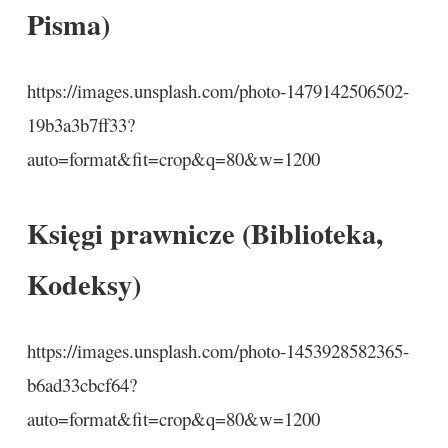
Pisma)
https://images.unsplash.com/photo-1479142506502-
19b3a3b7ff33?
auto=format&fit=crop&q=80&w=1200
Księgi prawnicze (Biblioteka,
Kodeksy)
https://images.unsplash.com/photo-1453928582365-
b6ad33cbcf64?
auto=format&fit=crop&q=80&w=1200