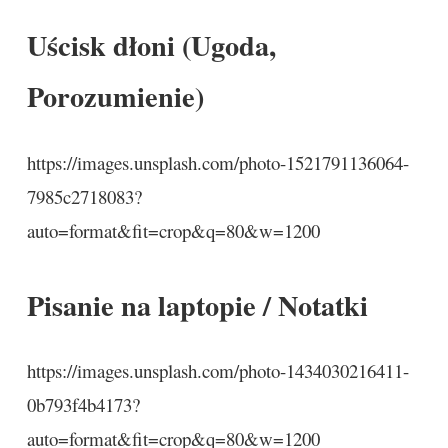
Uścisk dłoni (Ugoda,
Porozumienie)
https://images.unsplash.com/photo-1521791136064-
7985c2718083?
auto=format&fit=crop&q=80&w=1200
Pisanie na laptopie / Notatki
https://images.unsplash.com/photo-1434030216411-
0b793f4b4173?
auto=format&fit=crop&q=80&w=1200