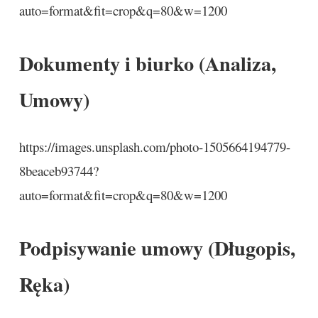
auto=format&fit=crop&q=80&w=1200
Dokumenty i biurko (Analiza,
Umowy)
https://images.unsplash.com/photo-1505664194779-
8beaceb93744?
auto=format&fit=crop&q=80&w=1200
Podpisywanie umowy (Długopis,
Ręka)