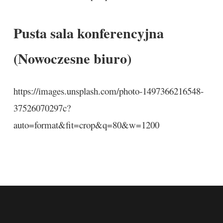
Pusta sala konferencyjna
(Nowoczesne biuro)
https://images.unsplash.com/photo-1497366216548-
37526070297c?
auto=format&fit=crop&q=80&w=1200