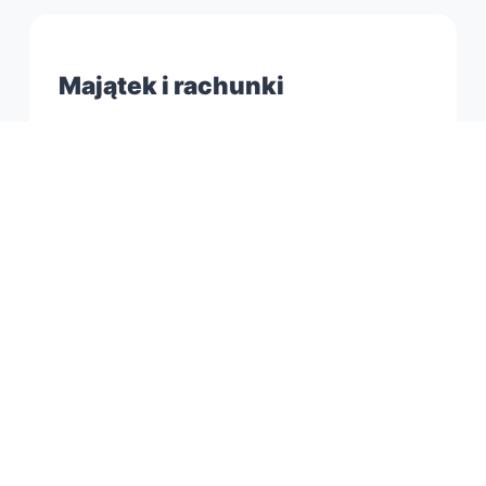
Majątek i rachunki
Sprawdzamy nieruchomości, pojazdy, konta,
sprzęt, wierzytelności i wcześniejsze
czynności, które mogą mieć znaczenie w
postępowaniu.
Syndyk w dalszym etapie
Po ogłoszeniu upadłości ważna jest
współpraca z syndykiem. Ten etap opisujemy
szerzej na stronie
syndyk Gdańsk
.