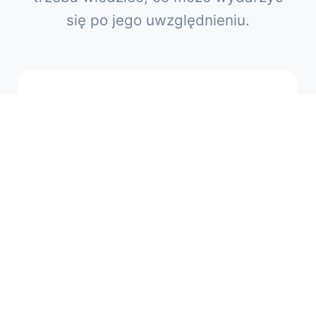
się po jego uwzględnieniu.
Syndyk i majątek
Po ogłoszeniu upadłości znaczenie ma
majątek dłużnika, jego dochody i dokumenty
potwierdzające sytuację finansową. Na tym
etapie ważna jest też rola syndyka, dlatego
osobno opisujemy, jak wygląda praca
syndyka w Warszawie
.