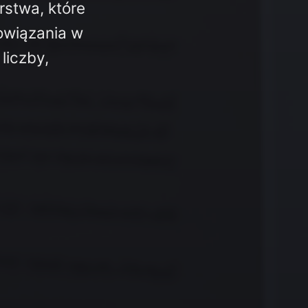
rstwa, które
bowiązania w
liczby,