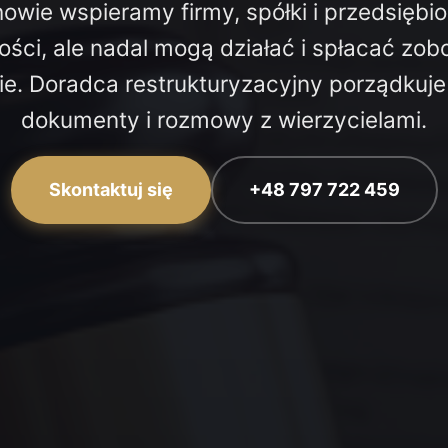
wie wspieramy firmy, spółki i przedsiębio
ości, ale nadal mogą działać i spłacać zo
ie. Doradca restrukturyzacyjny porządkuje 
dokumenty i rozmowy z wierzycielami.
Skontaktuj się
+48 797 722 459