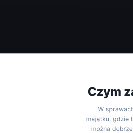
Czym za
W sprawach 
majątku, gdzie 
można dobrze 