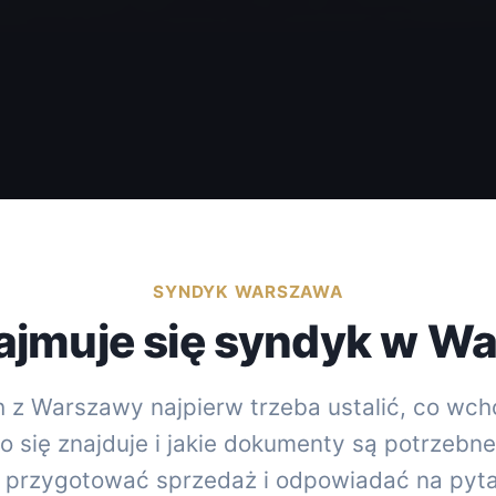
SYNDYK WARSZAWA
jmuje się syndyk w W
z Warszawy najpierw trzeba ustalić, co wch
to się znajduje i jakie dokumenty są potrzebn
przygotować sprzedaż i odpowiadać na pytan