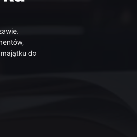
zawie.
mentów,
i majątku do