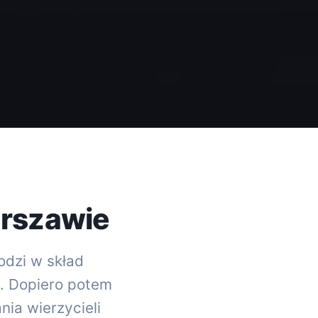
arszawie
odzi w skład
e. Dopiero potem
ia wierzycieli