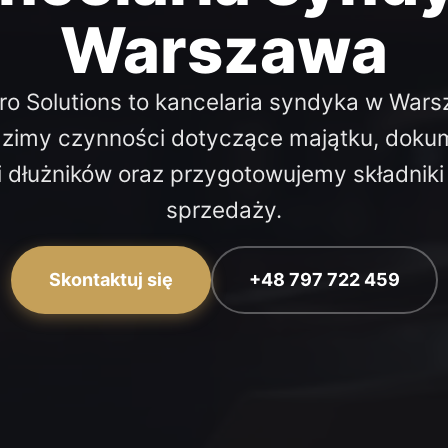
Warszawa
ro Solutions to kancelaria syndyka w Wars
zimy czynności dotyczące majątku, doku
 i dłużników oraz przygotowujemy składnik
sprzedaży.
Skontaktuj się
+48 797 722 459