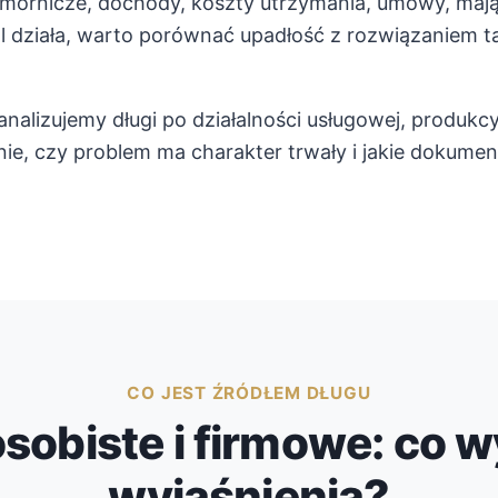
omornicze, dochody, koszty utrzymania, umowy, mają
al działa, warto porównać upadłość z rozwiązaniem t
alizujemy długi po działalności usługowej, produkcy
nie, czy problem ma charakter trwały i jakie dokumen
CO JEST ŹRÓDŁEM DŁUGU
osobiste i firmowe: co
wyjaśnienia?