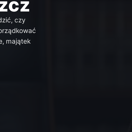
zcz
zić, czy
porządkować
e, majątek