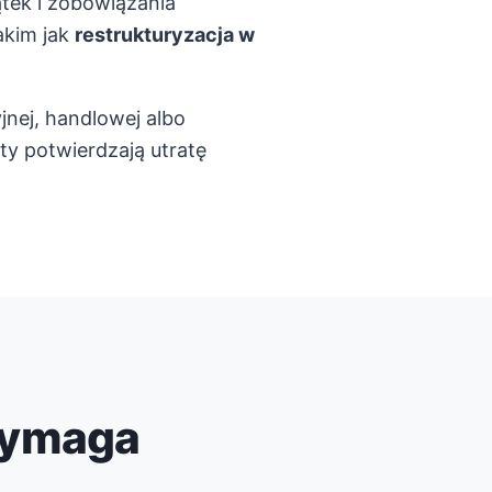
tek i zobowiązania
akim jak
restrukturyzacja w
jnej, handlowej albo
ty potwierdzają utratę
 wymaga