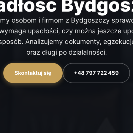
adłość Bydgos
y osobom i firmom z Bydgoszczy sprawd
 wymaga upadłości, czy można jeszcze u
 sposób. Analizujemy dokumenty, egzekucj
oraz długi po działalności.
Skontaktuj się
+48 797 722 459