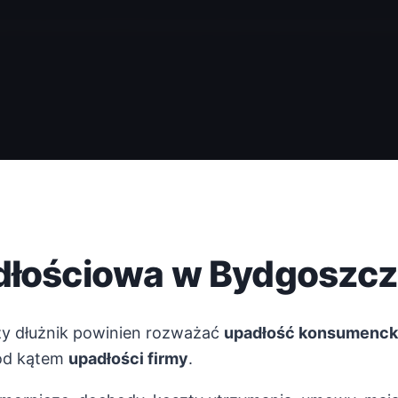
adłościowa w Bydgoszc
czy dłużnik powinien rozważać
upadłość konsumenck
pod kątem
upadłości firmy
.