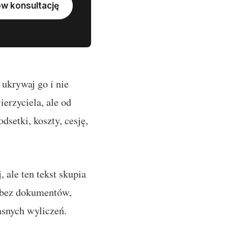
w konsultację
 ukrywaj go i nie
erzyciela, ale od
setki, koszty, cesję,
j
, ale ten tekst skupia
g bez dokumentów,
asnych wyliczeń.