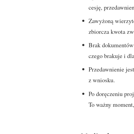
cesję, przedawnie
Zawyżoną wierzytel
zbiorcza kwota zw
Brak dokumentów n
czego brakuje i d
Przedawnienie jes
z wniosku.
Po doręczeniu proj
To ważny moment, j