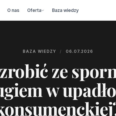
O nas
Oferta
Baza wiedzy
BAZA WIEDZY
/
06.07.2026
zrobić ze spo
ugiem w upadło
konsumenckiej