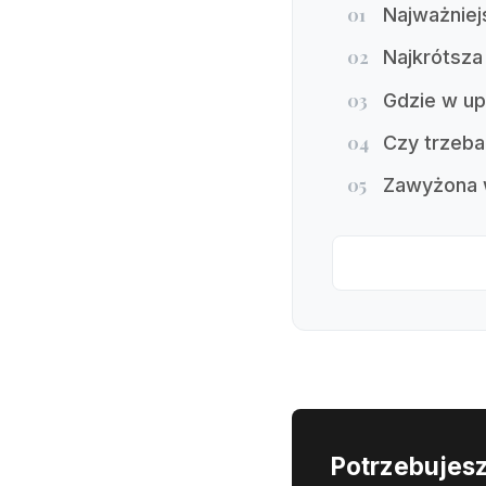
01
Najważniej
02
Najkrótsza
03
Gdzie w up
04
Czy trzeba
05
Zawyżona w
Potrzebujesz