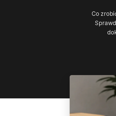
Co zrobi
Sprawdź
do