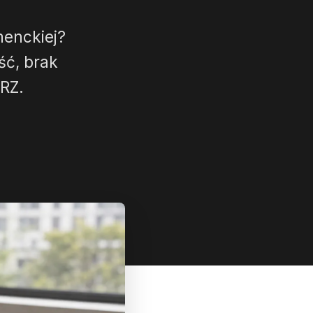
menckiej?
ść, brak
RZ.