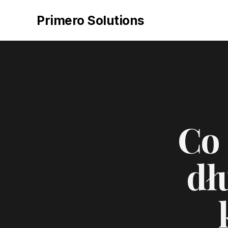
Primero Solutions
Co 
dł