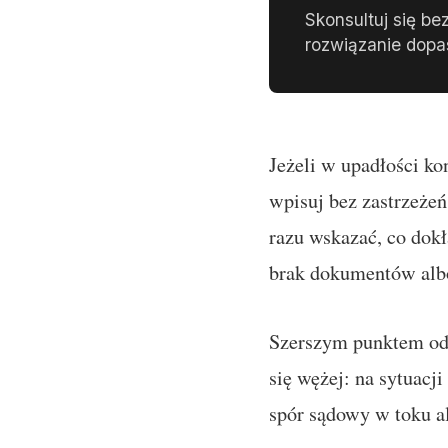
Skonsultuj się be
rozwiązanie dopa
Jeżeli w upadłości ko
wpisuj bez zastrzeżeń
razu wskazać, co dokł
brak dokumentów alb
Szerszym punktem od
się wężej: na sytuacj
spór sądowy w toku al