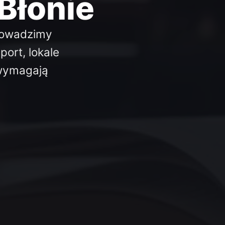
Błonie
Prowadzimy
ort, lokale
 wymagają