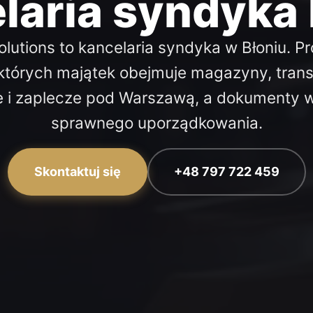
laria syndyka 
olutions to kancelaria syndyka w Błoniu. 
których majątek obejmuje magazyny, transp
 i zaplecze pod Warszawą, a dokumenty
sprawnego uporządkowania.
Skontaktuj się
+48 797 722 459