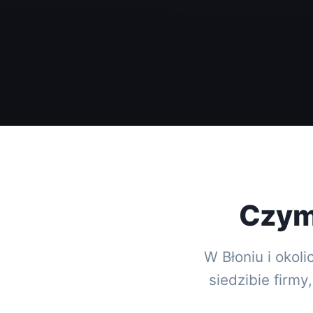
Czym 
W Błoniu i okol
siedzibie firm