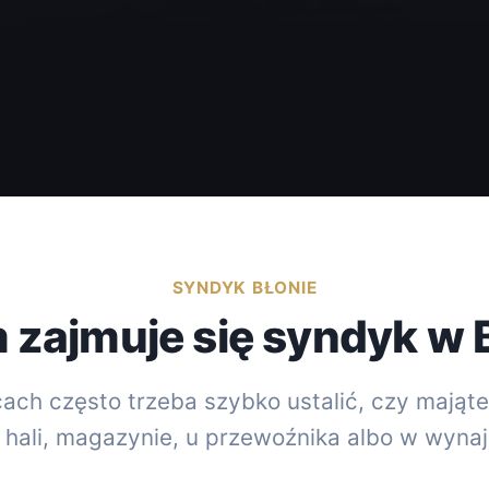
SYNDYK BŁONIE
zajmuje się syndyk w 
icach często trzeba szybko ustalić, czy mająte
y, hali, magazynie, u przewoźnika albo w wyna