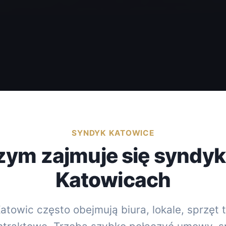
SYNDYK KATOWICE
zym zajmuje się syndyk
Katowicach
towic często obejmują biura, lokale, sprzęt 