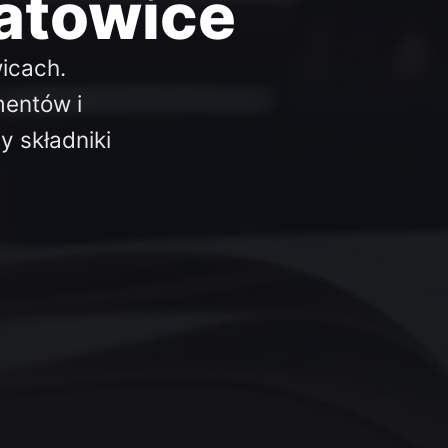
atowice
wicach.
entów i
 składniki