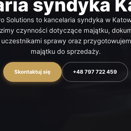
aria syndyka K
o Solutions to kancelaria syndyka w Kato
zimy czynności dotyczące majątku, dokum
z uczestnikami sprawy oraz przygotowujemy
majątku do sprzedaży.
Skontaktuj się
+48 797 722 459