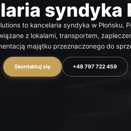
laria syndyka 
lutions to kancelaria syndyka w Płońsku.
iązane z lokalami, transportem, zaplecze
entacją majątku przeznaczonego do sprz
Skontaktuj się
+48 797 722 459