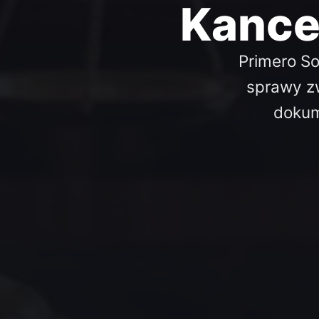
Kance
Primero So
sprawy zw
dokum