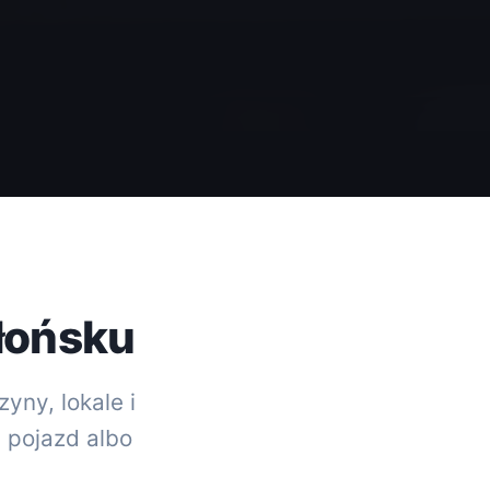
łońsku
yny, lokale i
y pojazd albo