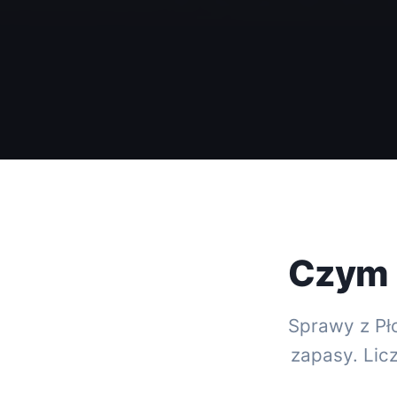
Czym 
Sprawy z Pło
zapasy. Licz