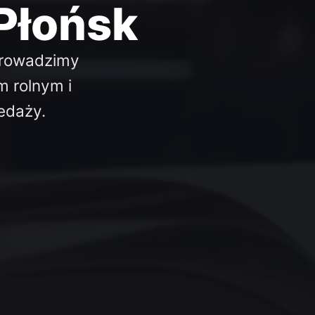
Płońsk
 Prowadzimy
m rolnym i
edaży.