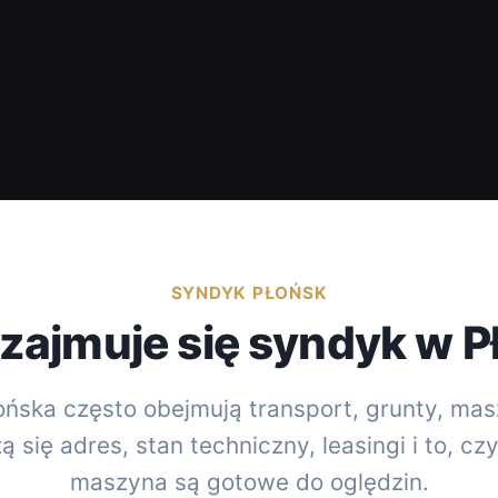
SYNDYK PŁOŃSK
zajmuje się syndyk w P
ńska często obejmują transport, grunty, masz
ą się adres, stan techniczny, leasingi i to, cz
maszyna są gotowe do oględzin.