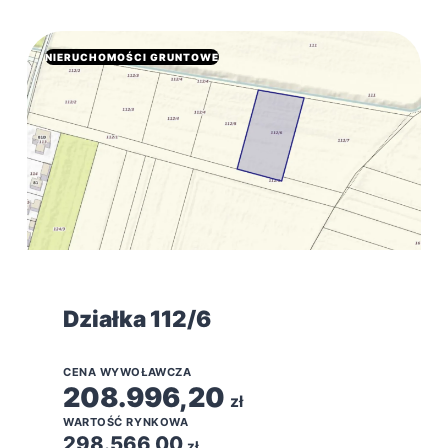
NIERUCHOMOŚCI GRUNTOWE
Działka 112/6
CENA WYWOŁAWCZA
208.996,20
zł
WARTOŚĆ RYNKOWA
298.566,00
zł