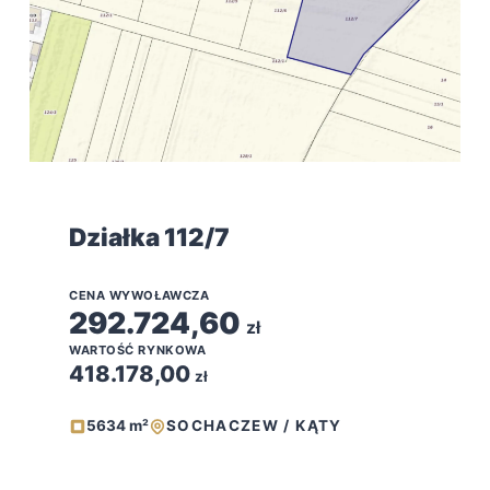
Działka 112/7
CENA WYWOŁAWCZA
292.724,60
zł
WARTOŚĆ RYNKOWA
418.178,00
zł
5634 m²
SOCHACZEW / KĄTY