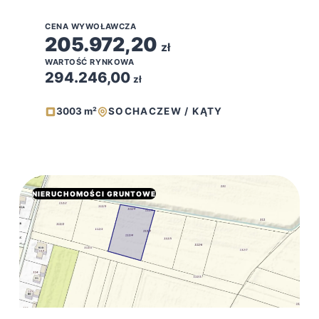
CENA WYWOŁAWCZA
205.972,20
zł
WARTOŚĆ RYNKOWA
294.246,00
zł
3003 m²
SOCHACZEW / KĄTY
NIERUCHOMOŚCI GRUNTOWE