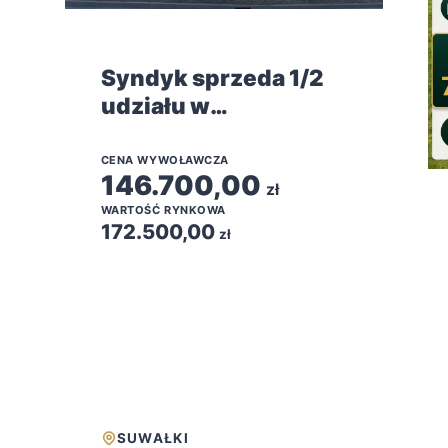
Syndyk sprzeda 1/2
udziału w
spółdzielczym
własnościowym
CENA WYWOŁAWCZA
146.700,00
prawie do lokalu
zł
WARTOŚĆ RYNKOWA
mieszkalnego
172.500,00
zł
SUWAŁKI