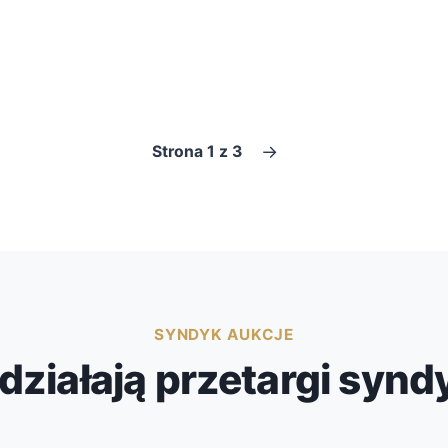
→
Strona 1 z 3
SYNDYK AUKCJE
działają przetargi syn