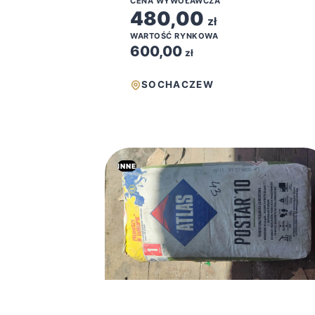
CENA WYWOŁAWCZA
480,00
zł
WARTOŚĆ RYNKOWA
600,00
zł
SOCHACZEW
INNE