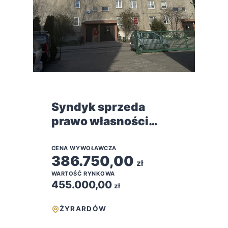
Syndyk sprzeda
prawo własności
nieruchomości
lokalowej
CENA WYWOŁAWCZA
386.750,00
mieszkalnej w
zł
WARTOŚĆ RYNKOWA
Żyrardowie
455.000,00
zł
ŻYRARDÓW