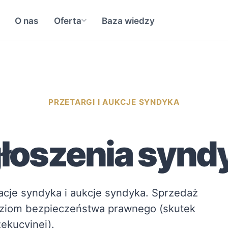
O nas
Oferta
Baza wiedzy
PRZETARGI I AUKCJE SYNDYKA
łoszenia synd
tacje syndyka i aukcje syndyka. Sprzedaż
ziom bezpieczeństwa prawnego (skutek
ekucyjnej).