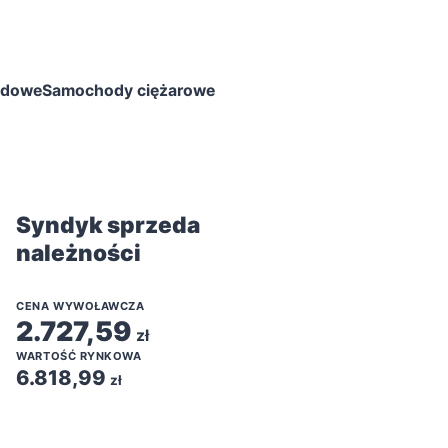
odowe
Samochody ciężarowe
INNE
Syndyk sprzeda
należności
CENA WYWOŁAWCZA
2.727,59
zł
WARTOŚĆ RYNKOWA
6.818,99
zł