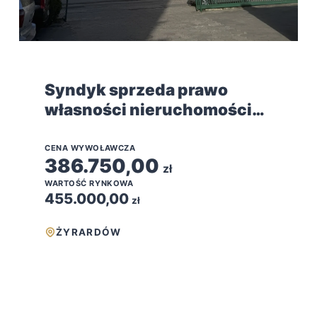
Syndyk sprzeda prawo
własności nieruchomości
lokalowej mieszkalnej w
Żyrardowie
CENA WYWOŁAWCZA
386.750,00
zł
WARTOŚĆ RYNKOWA
455.000,00
zł
ŻYRARDÓW
INNE