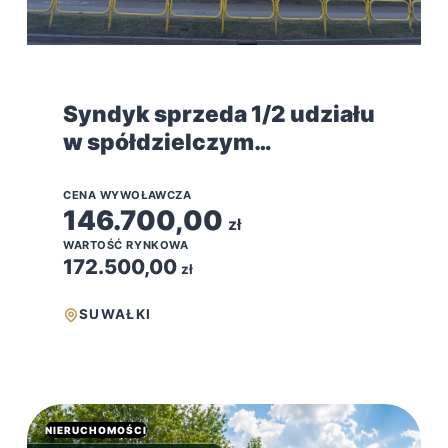
Syndyk sprzeda 1/2 udziału
w spółdzielczym
własnościowym prawie do
lokalu mieszkalnego
CENA WYWOŁAWCZA
146.700,00
zł
WARTOŚĆ RYNKOWA
172.500,00
zł
SUWAŁKI
NIERUCHOMOŚCI