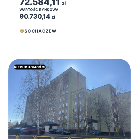
72.584,11
zł
WARTOŚĆ RYNKOWA
90.730,14
zł
SOCHACZEW
NIERUCHOMOŚCI