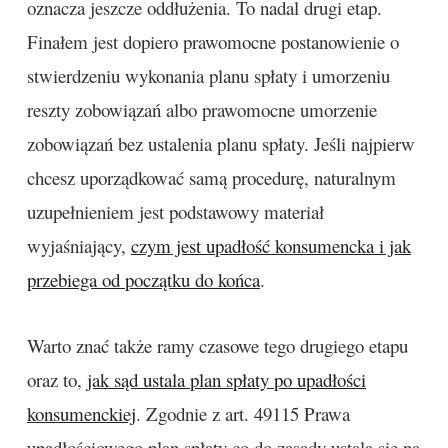
oznacza jeszcze oddłużenia. To nadal drugi etap.
Finałem jest dopiero prawomocne postanowienie o
stwierdzeniu wykonania planu spłaty i umorzeniu
reszty zobowiązań albo prawomocne umorzenie
zobowiązań bez ustalenia planu spłaty. Jeśli najpierw
chcesz uporządkować samą procedurę, naturalnym
uzupełnieniem jest podstawowy materiał
wyjaśniający,
czym jest upadłość konsumencka i jak
przebiega od początku do końca
.
Warto znać także ramy czasowe tego drugiego etapu
oraz to,
jak sąd ustala plan spłaty po upadłości
konsumenckiej
. Zgodnie z art. 49115 Prawa
upadłościowego plan spłaty co do zasady ustala się na